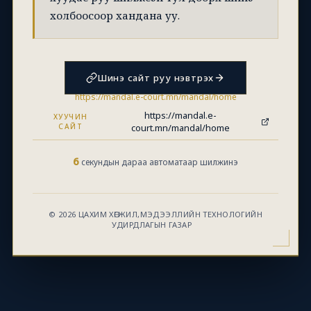
холбоосоор хандана уу.
Шинэ сайт руу нэвтрэх
https://mandal.e-court.mn/mandal/home
https://mandal.e-
ХУУЧИН
САЙТ
court.mn/mandal/home
6
секундын дараа автоматаар шилжинэ
© 2026 ЦАХИМ ХӨГЖИЛ,МЭДЭЭЛЛИЙН ТЕХНОЛОГИЙН
УДИРДЛАГЫН ГАЗАР