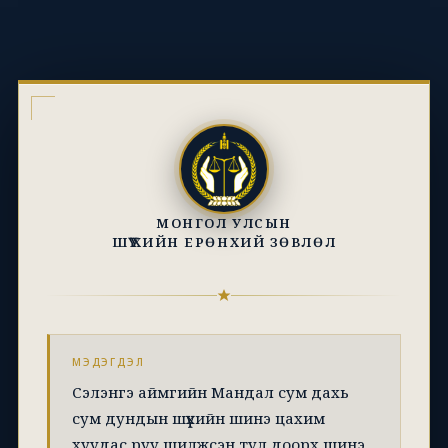
МОНГОЛ УЛСЫН
ШҮҮХИЙН ЕРӨНХИЙ ЗӨВЛӨЛ
МЭДЭГДЭЛ
Сэлэнгэ аймгийн Мандал сум дахь
сум дундын шүүхийн шинэ цахим
хуудас руу шилжсэн тул доорх шинэ