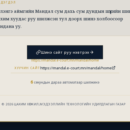
ЭДЭГДЭЛ
лэнгэ аймгийн Мандал сум дахь сум дундын шүүхийн ши
хим хуудас руу шилжсэн тул доорх шинэ холбоосоор
ндана уу.
Шинэ сайт руу нэвтрэх
https://mandal.e-court.mn/mandal/home
https://mandal.e-court.mn/mandal/home
ХУУЧИН САЙТ
6
секундын дараа автоматаар шилжинэ
© 2026 ЦАХИМ ХӨГЖИЛ,МЭДЭЭЛЛИЙН ТЕХНОЛОГИЙН УДИРДЛАГЫН ГАЗАР