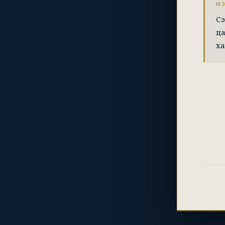
М
Сэ
ца
ха