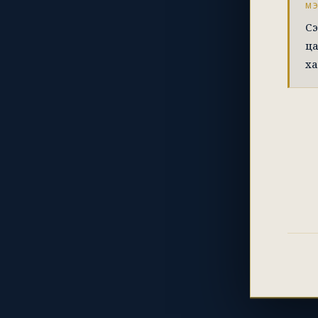
М
Сэ
ца
ха