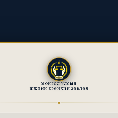
МОНГОЛ УЛСЫН
ШҮҮХИЙН ЕРӨНХИЙ ЗӨВЛӨЛ