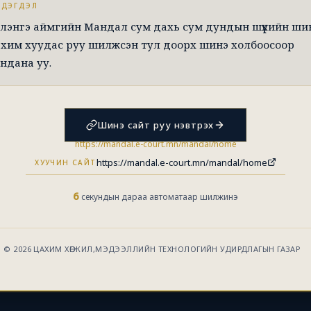
ЭДЭГДЭЛ
лэнгэ аймгийн Мандал сум дахь сум дундын шүүхийн ши
хим хуудас руу шилжсэн тул доорх шинэ холбоосоор
ндана уу.
Шинэ сайт руу нэвтрэх
https://mandal.e-court.mn/mandal/home
https://mandal.e-court.mn/mandal/home
ХУУЧИН САЙТ
5
секундын дараа автоматаар шилжинэ
© 2026 ЦАХИМ ХӨГЖИЛ,МЭДЭЭЛЛИЙН ТЕХНОЛОГИЙН УДИРДЛАГЫН ГАЗАР